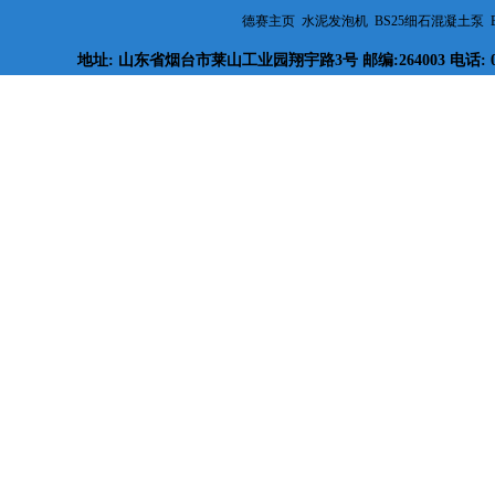
德赛主页
水泥发泡机
BS25细石混凝土泵
地址: 山东省烟台市莱山工业园翔宇路3号 邮编:264003 电话: 
北京地安门将“南移复建”恢复中
轴线
电热地暖盯准“体系外”供暖市场
地板采暖发泡水泥绝热层技术规
程-河北.doc