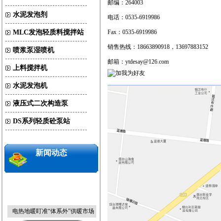
邮编：264003
水泥发泡剂
电话：0535-6919986
MLC发泡轻质料搅拌站
Fax：0535-6919986
销售热线：18663890918，13697883152
喷浆泵湿喷机
邮箱：
ytdesay@126.com
上料搅拌机
水泥发泡机
液压式二次构造泵
DS系列轻质砼泵站
北京地安门将“南移复建”恢复中
轴线
新闻动态
电热地暖盯准“体系外”供暖市场