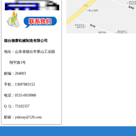
地板采暖发泡水泥绝热层技术规
程-河北.doc
烟台德赛机械制造有限公司
地址：山东省烟台市莱山工业园
翔宇路3号
烟台德赛参加第四届中国地暖产
邮编：264003
业发展（北京）高峰论坛
手机：13697883152
电话：0535-6919986
Q Q：75102357
热烈祝贺德赛产品成功出口蒙古
邮箱：
ytdesay@126.com
人民共和国