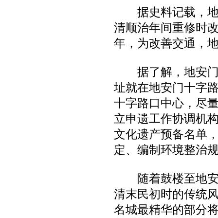
北京地安门将“南移复建”恢复中
据史料记载，地安门
轴线
清顺治年间重修时改
年，为改善交通，
据了解，地安门“
电热地暖盯准“体系外”供暖市场
址就在地安门十字
十字路口中心，尽量
立申遗工作协调机
文化遗产预备名单
地板采暖发泡水泥绝热层技术规
程-河北.doc
定、编制环境整治
随着鼓楼至地安门
清末民初时的传统
烟台德赛参加第四届中国地暖产
名城最精华的部分
业发展（北京）高峰论坛