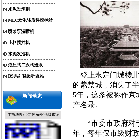
水泥发泡剂
MLC发泡轻质料搅拌站
喷浆泵湿喷机
上料搅拌机
水泥发泡机
液压式二次构造泵
北京地安门将“南移复建”恢复中
轴线
登上永定门城楼北
DS系列轻质砼泵站
的紫禁城，消失了半
5年，这条被称作京
新闻动态
产名录。
电热地暖盯准“体系外”供暖市场
“市委市政府对于
年，每年仅市级财