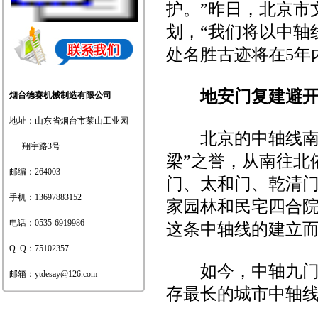
护。”昨日，北京市
地板采暖发泡水泥绝热层技术规
划，“我们将以中轴
程-河北.doc
处名胜古迹将在5年
地安门复建避开
烟台德赛机械制造有限公司
地址：山东省烟台市莱山工业园
烟台德赛参加第四届中国地暖产
北京的中轴线南起永
业发展（北京）高峰论坛
翔宇路3号
梁”之誉，从南往北
邮编：264003
门、太和门、乾清
手机：13697883152
家园林和民宅四合院
电话：0535-6919986
这条中轴线的建立而
热烈祝贺德赛产品成功出口蒙古
人民共和国
Q Q：75102357
如今，中轴九门独
邮箱：
ytdesay@126.com
存最长的城市中轴线