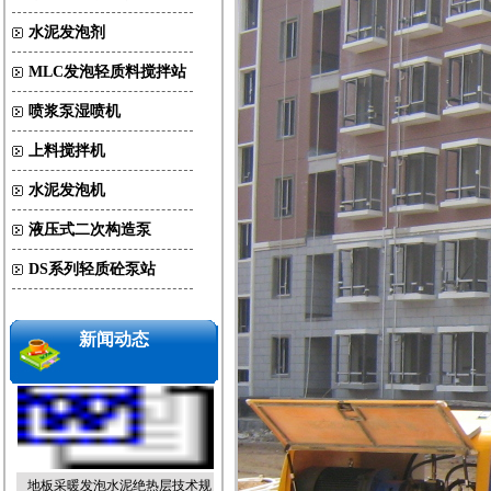
水泥发泡剂
MLC发泡轻质料搅拌站
喷浆泵湿喷机
上料搅拌机
北京地安门将“南移复建”恢复中
水泥发泡机
轴线
液压式二次构造泵
DS系列轻质砼泵站
电热地暖盯准“体系外”供暖市场
新闻动态
地板采暖发泡水泥绝热层技术规