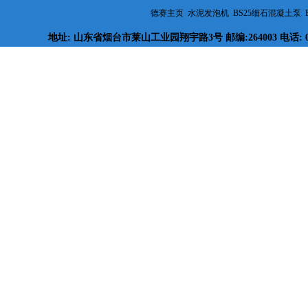
德赛主页
水泥发泡机
BS25细石混凝土泵
地址: 山东省烟台市莱山工业园翔宇路3号 邮编:264003 电话: 
电热地暖盯准“体系外”供暖市场
地板采暖发泡水泥绝热层技术规
程-河北.doc
烟台德赛参加第四届中国地暖产
业发展（北京）高峰论坛