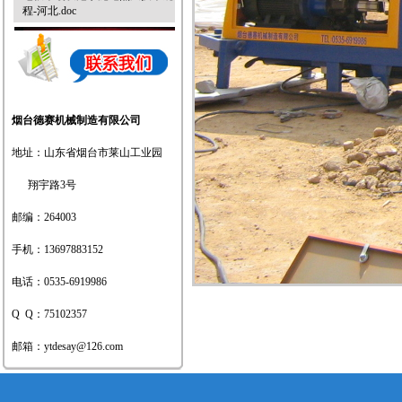
程-河北.doc
烟台德赛参加第四届中国地暖产
烟台德赛机械制造有限公司
业发展（北京）高峰论坛
地址：山东省烟台市莱山工业园
翔宇路3号
邮编：264003
热烈祝贺德赛产品成功出口蒙古
手机：13697883152
人民共和国
电话：0535-6919986
Q Q：75102357
邮箱：
ytdesay@126.com
北京地安门将“南移复建”恢复中
轴线